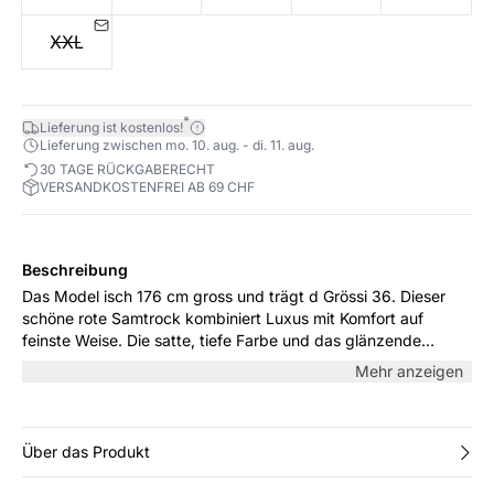
XXL
*
Lieferung ist kostenlos!
Lieferung zwischen mo. 10. aug. - di. 11. aug.
30 TAGE RÜCKGABERECHT
VERSANDKOSTENFREI AB 69 CHF
Beschreibung
Das Model isch 176 cm gross und trägt d Grössi 36. Dieser
schöne rote Samtrock kombiniert Luxus mit Komfort auf
feinste Weise. Die satte, tiefe Farbe und das glänzende
Material schaffen einen eleganten und auffälligen Look, der
Mehr anzeigen
den Rock perfekt für festliche Anlässe sowie elegante
Alltagsoutfits macht. Mit seinem elastischen Bund ist der Rock
sowohl bequem als auch stilvoll.
Über das Produkt