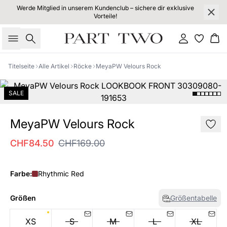
Werde Mitglied in unserem Kundenclub – sichere dir exklusive
Vorteile!
Suche
Einloggen
Wa
Titelseite
Alle Artikel
Röcke
MeyaPW Velours Rock
SALE
MeyaPW Velours Rock
CHF84.50
CHF169.00
Farbe:
Rhythmic Red
Größen
Größentabelle
XS
S
M
L
XL