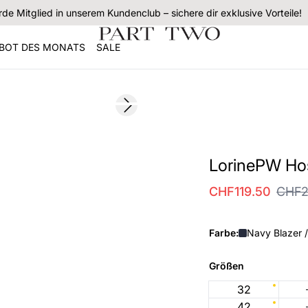
de Mitglied in unserem Kundenclub – sichere dir exklusive Vorteile!
BOT DES MONATS
SALE
SALE
Next slide
LorinePW Ho
CHF119.50
CHF2
Farbe:
Navy Blazer /
Größen
32
42