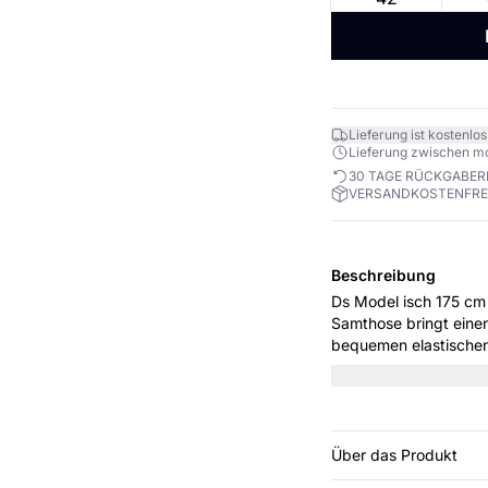
Lieferung ist kostenlos
Lieferung zwischen mo. 
30 TAGE RÜCKGABE
VERSANDKOSTENFREI
Beschreibung
Ds Model isch 175 cm gross un
Samthose bringt eine
bequemen elastischen 
sowohl legere als auc
scharfen weißen Hemd
schicken Look.
Über das Produkt