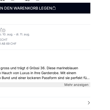
IN DEN WARENKORB LEGEN
*
!
10. aug. - di. 11. aug.
RECHT
 AB 69 CHF
d trägt d Grössi 36. Diese marineblauen
n Hauch von Luxus in Ihre Garderobe. Mit einem
Bund und einer lockeren Passform sind sie perfekt für
h formelle Anlässe. Kombinieren Sie sie mit einem
Mehr anzeigen
 oder einem gemütlichen Strick für einen mühelos