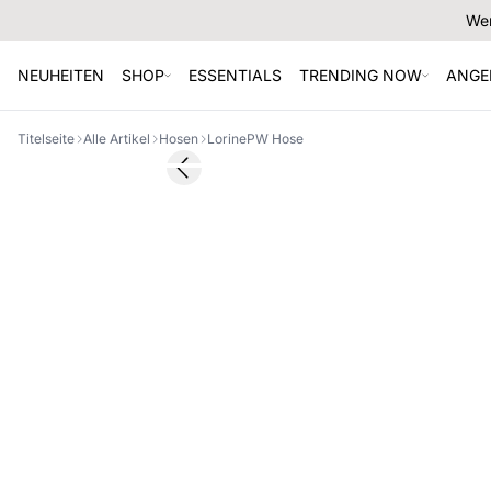
Wer
NEUHEITEN
SHOP
ESSENTIALS
TRENDING NOW
ANGE
Titelseite
Alle Artikel
Hosen
LorinePW Hose
SALE
Previous slide