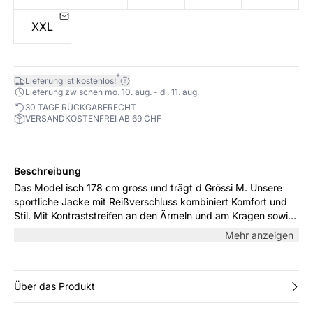
XXL
*
Lieferung ist kostenlos!
Lieferung zwischen mo. 10. aug. - di. 11. aug.
30 TAGE RÜCKGABERECHT
VERSANDKOSTENFREI AB 69 CHF
Beschreibung
Das Model isch 178 cm gross und trägt d Grössi M. Unsere
sportliche Jacke mit Reißverschluss kombiniert Komfort und
Stil. Mit Kontraststreifen an den Ärmeln und am Kragen sowie
einer lockeren Passform ist sie perfekt für den Alltag und die
Mehr anzeigen
Freizeit. Hergestellt aus weichem, dehnbarem Material für
optimale Bewegungsfreiheit.
Über das Produkt