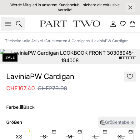
Werde Mitglied in unserem Kundenclub – sichere dir exklusive
Vorteile!
Suche
Einloggen
Wa
Titelseite
Alle Artikel
Strickwaren & Cardigans
LaviniaPW Cardigan
SALE
LaviniaPW Cardigan
CHF167.40
CHF279.00
Farbe:
Black
Größen
Größentabelle
XS
S
M
L
XL