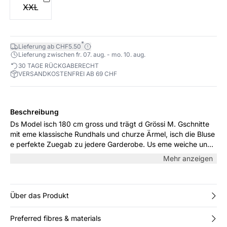
XXL
*
Lieferung ab CHF5.50
Lieferung zwischen fr. 07. aug. - mo. 10. aug.
30 TAGE RÜCKGABERECHT
VERSANDKOSTENFREI AB 69 CHF
Beschreibung
Ds Model isch 180 cm gross und trägt d Grössi M. Gschnitte
mit eme klassische Rundhals und churze Ärmel, isch die Bluse
e perfekte Zuegab zu jedere Garderobe. Us eme weiche und
bequeme Material gmacht, isch sie au ideal, um a warme Täg
Mehr anzeigen
allei oder als Schicht under eme Cardigan oder ere Jacke
z'trage.
Über das Produkt
Preferred fibres & materials