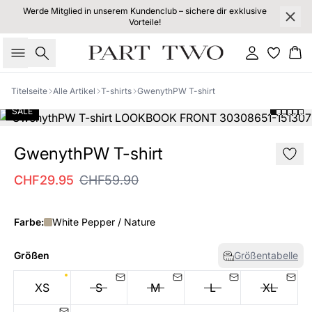
Werde Mitglied in unserem Kundenclub – sichere dir exklusive
Vorteile!
Suche
Einloggen
Wa
Titelseite
Alle Artikel
T-shirts
GwenythPW T-shirt
SALE
GwenythPW T-shirt
CHF29.95
CHF59.90
Farbe:
White Pepper / Nature
Größen
Größentabelle
XS
S
M
L
XL