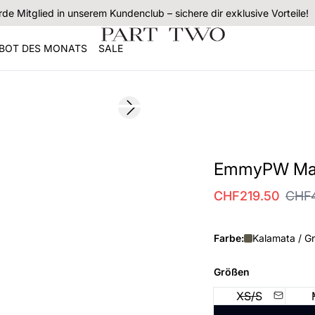
de Mitglied in unserem Kundenclub – sichere dir exklusive Vorteile!
BOT DES MONATS
SALE
SALE
Next slide
EmmyPW Man
CHF219.50
CHF
Farbe:
Kalamata / G
Größen
XS/S