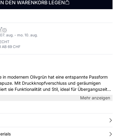
IN DEN WARENKORB LEGEN
*
!
07. aug. - mo. 10. aug.
RECHT
 AB 69 CHF
ke in modernem Olivgrün hat eine entspannte Passform
Kapuze. Mit Druckknopfverschluss und geräumigen
rt sie Funktionalität und Stil, ideal für Übergangszeiten
brauch.
Mehr anzeigen
erials