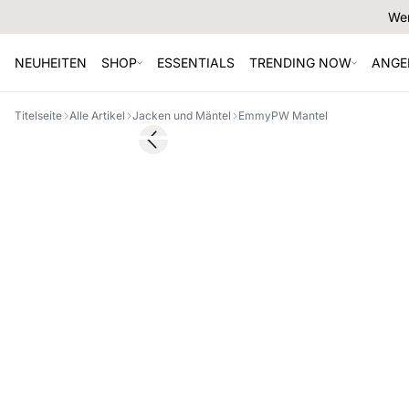
Wer
NEUHEITEN
SHOP
ESSENTIALS
TRENDING NOW
ANGE
Titelseite
Alle Artikel
Jacken und Mäntel
EmmyPW Mantel
SALE
Previous slide