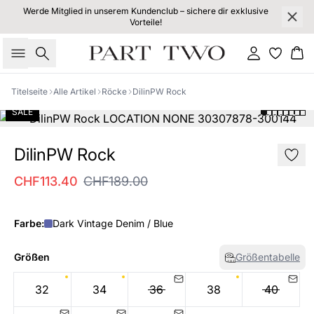
Werde Mitglied in unserem Kundenclub – sichere dir exklusive
Vorteile!
Suche
Einloggen
Wa
Titelseite
Alle Artikel
Röcke
DilinPW Rock
SALE
DilinPW Rock
CHF113.40
CHF189.00
Farbe:
Dark Vintage Denim / Blue
Größen
Größentabelle
32
34
36
38
40