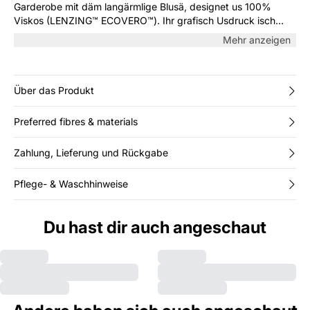
Garderobe mit däm langärmlige Blusä, designet us 100%
Viskos (LENZING™ ECOVERO™). Ihr grafisch Usdruck isch
sehr stylisch und wird dim Look mit Sicherheit es unique Streif
Mehr anzeigen
verleihä. Trag sie uf Arbeit oder pepp sie für bsundere Aaläss
uf.
Über das Produkt
Preferred fibres & materials
Zahlung, Lieferung und Rückgabe
Pflege- & Waschhinweise
Du hast dir auch angeschaut