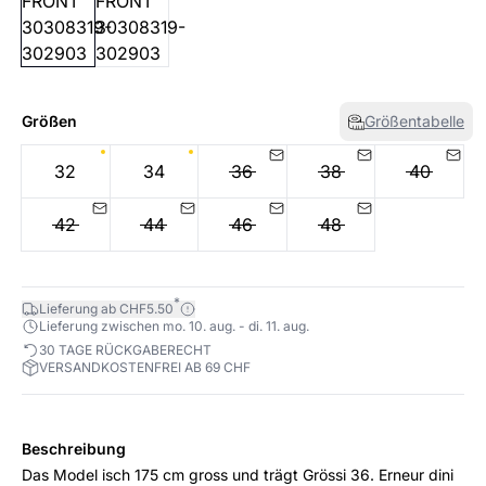
Größen
Größentabelle
32
34
36
38
40
42
44
46
48
*
Lieferung ab CHF5.50
Lieferung zwischen mo. 10. aug. - di. 11. aug.
30 TAGE RÜCKGABERECHT
VERSANDKOSTENFREI AB 69 CHF
Beschreibung
Das Model isch 175 cm gross und trägt Grössi 36. Erneur dini