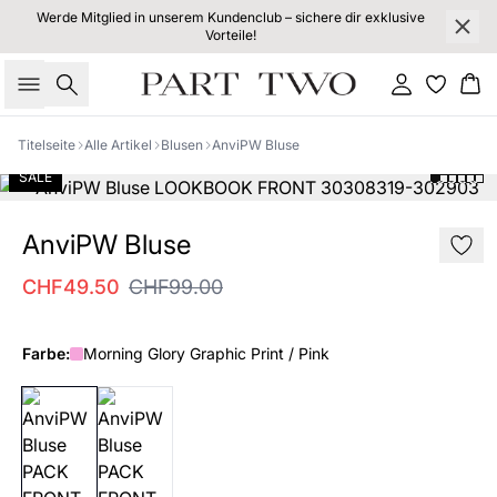
Werde Mitglied in unserem Kundenclub – sichere dir exklusive
Vorteile!
Suche
Einloggen
Wa
Titelseite
Alle Artikel
Blusen
AnviPW Bluse
SALE
AnviPW Bluse
CHF49.50
CHF99.00
Farbe:
Morning Glory Graphic Print / Pink