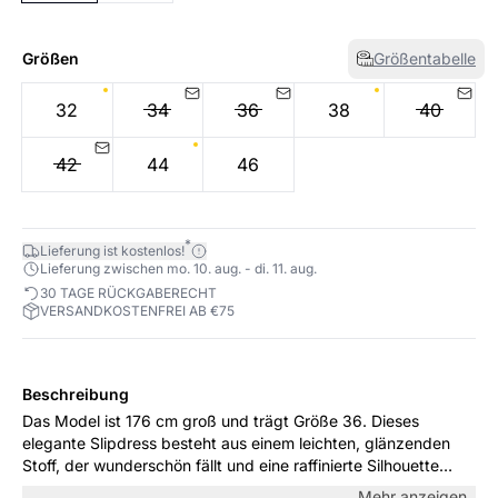
Größen
Größentabelle
32
34
36
38
40
42
44
46
*
Lieferung ist kostenlos!
Lieferung zwischen mo. 10. aug. - di. 11. aug.
30 TAGE RÜCKGABERECHT
VERSANDKOSTENFREI AB €75
Beschreibung
Das Model ist 176 cm groß und trägt Größe 36. Dieses
elegante Slipdress besteht aus einem leichten, glänzenden
Stoff, der wunderschön fällt und eine raffinierte Silhouette
schafft. Die feinen Rüschen entlang des Ausschnitts und der
Mehr anzeigen