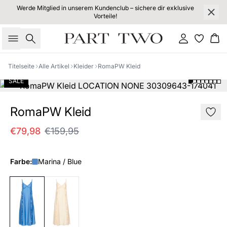
Werde Mitglied in unserem Kundenclub – sichere dir exklusive
Vorteile!
Suche
Einloggen
Wa
Titelseite
Alle Artikel
Kleider
RomaPW Kleid
SALE
RomaPW Kleid
€79,98
€159,95
Farbe:
Marina / Blue