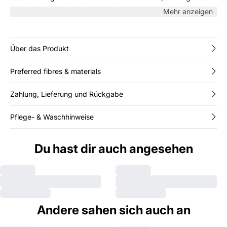
und die dezenten Seitentaschen sorgen für einen raffinierten
Mehr anzeigen
Look, während der Knopf- und Reißverschluss eine perfekte
Passform gewährleisten. Ideal für sowohl lässige als auch
formelle Sommeroutfits – kombinieren Sie sie mit einer Bluse
oder einem leichten Top.
Über das Produkt
Preferred fibres & materials
Zahlung, Lieferung und Rückgabe
Pflege- & Waschhinweise
Du hast dir auch angesehen
Andere sahen sich auch an