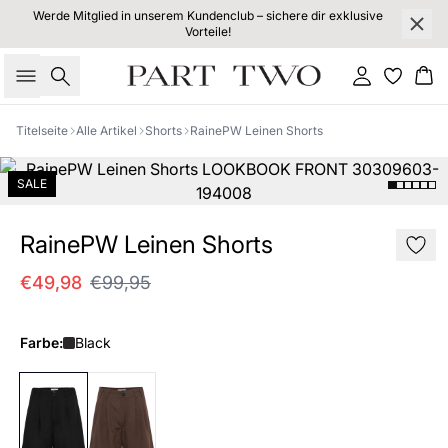
Werde Mitglied in unserem Kundenclub – sichere dir exklusive
Vorteile!
Suche
Einloggen
Wa
Titelseite
Alle Artikel
Shorts
RainePW Leinen Shorts
SALE
RainePW Leinen Shorts
€49,98
€99,95
Farbe:
Black