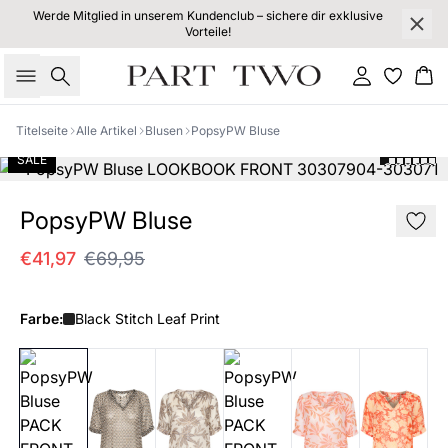
Werde Mitglied in unserem Kundenclub – sichere dir exklusive
Vorteile!
Suche
Einloggen
Wa
Titelseite
Alle Artikel
Blusen
PopsyPW Bluse
SALE
PopsyPW Bluse
€41,97
€69,95
Farbe:
Black Stitch Leaf Print