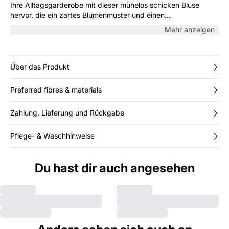
Ihre Alltagsgarderobe mit dieser mühelos schicken Bluse
hervor, die ein zartes Blumenmuster und einen
schmeichelhaften V-Ausschnitt aufweist. Ihr leichtes Material
Mehr anzeigen
und die lockere Passform sorgen für Komfort und Stil, perfekt
für Büroumgebungen und Wochenendausflüge. Kombinieren
Sie sie mit maßgeschneiderten Hosen oder Denim für einen
vielseitigen Look.
Über das Produkt
Preferred fibres & materials
Zahlung, Lieferung und Rückgabe
Pflege- & Waschhinweise
Du hast dir auch angesehen