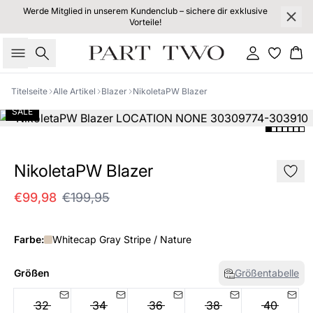
Werde Mitglied in unserem Kundenclub – sichere dir exklusive
Vorteile!
Suche
Einloggen
Wa
Titelseite
Alle Artikel
Blazer
NikoletaPW Blazer
SALE
NikoletaPW Blazer
€99,98
€199,95
Farbe:
Whitecap Gray Stripe / Nature
Größen
Größentabelle
32
34
36
38
40