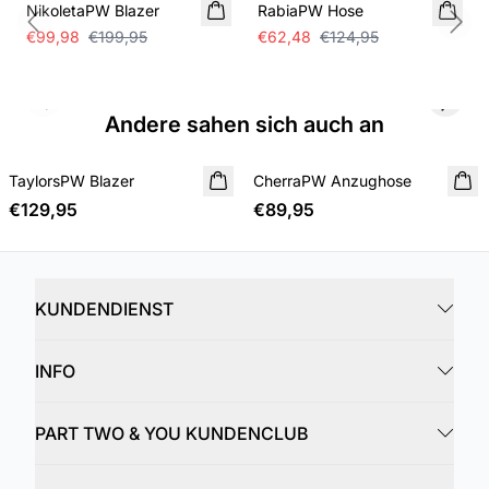
NikoletaPW Blazer
RabiaPW Hose
Previous slide
Next
€99,98
€199,95
€62,48
€124,95
Previous slide
Next s
Andere sahen sich auch an
TaylorsPW Blazer
NEUHEIT
CherraPW Anzughose
NEUHEIT
€129,95
€89,95
KUNDENDIENST
INFO
PART TWO & YOU KUNDENCLUB