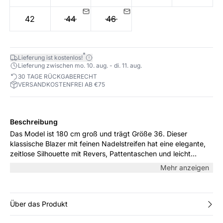
42
44
46
*
Lieferung ist kostenlos!
Lieferung zwischen mo. 10. aug. - di. 11. aug.
30 TAGE RÜCKGABERECHT
VERSANDKOSTENFREI AB €75
Beschreibung
Das Model ist 180 cm groß und trägt Größe 36. Dieser
klassische Blazer mit feinen Nadelstreifen hat eine elegante,
zeitlose Silhouette mit Revers, Pattentaschen und leicht
taillierter Passform. Der strukturierte Stoff macht ihn ideal fürs
Mehr anzeigen
Büro oder als stilvolle Ergänzung zur Alltagsgarderobe –
kombiniert mit Jeans oder als Teil eines Anzugs.
Über das Produkt