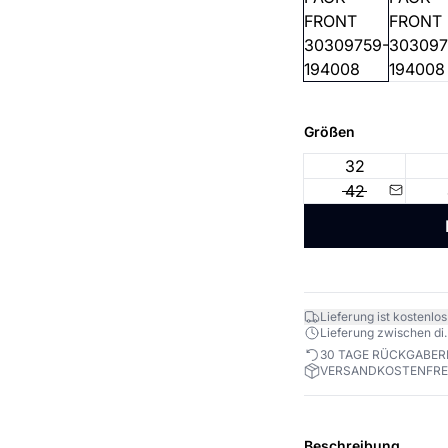
Größen
32
42
Lieferung ist kostenlos
Lieferung zwischen di. 1
30 TAGE RÜCKGABE
VERSANDKOSTENFREI
Beschreibung