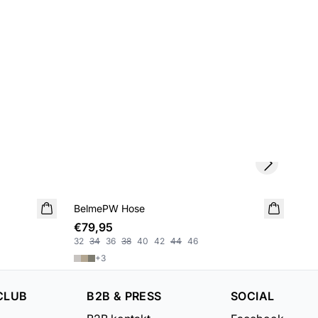
Next slide
BelmePW Hose
Ni
€79,95
€9
32
34
36
38
40
42
44
46
32
+
3
CLUB
B2B & PRESS
SOCIAL