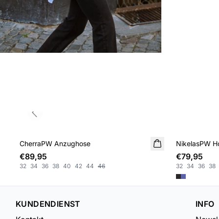
Previous slide
CherraPW Anzughose
NEUHEIT
NikelasPW H
€89,95
€79,95
32
34
36
38
40
42
44
46
32
34
36
38
KUNDENDIENST
INFO