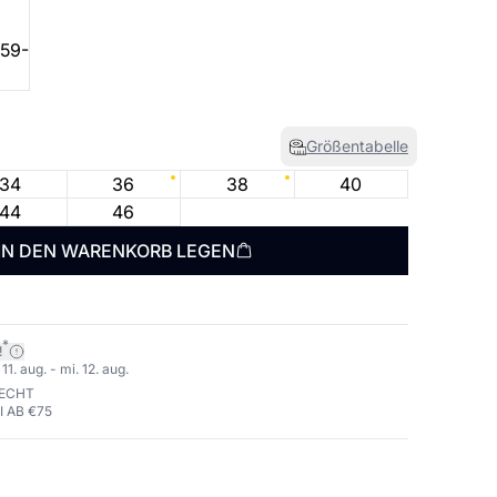
Größentabelle
34
36
38
40
44
46
IN DEN WARENKORB LEGEN
*
!
1. aug. - mi. 12. aug.
RECHT
 AB €75