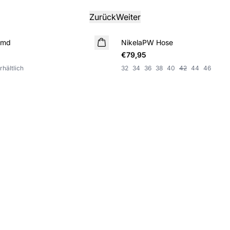
Zurück
Weiter
emd
NikelaPW Hose
€79,95
rhältlich
32
34
36
38
40
42
44
46