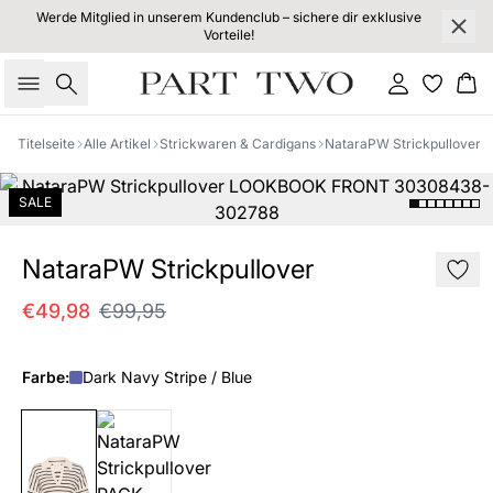
Werde Mitglied in unserem Kundenclub – sichere dir exklusive
Vorteile!
Suche
Einloggen
Wa
Titelseite
Alle Artikel
Strickwaren & Cardigans
NataraPW Strickpullover
SALE
NataraPW Strickpullover
€49,98
€99,95
Farbe:
Dark Navy Stripe / Blue