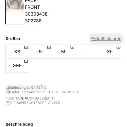
Größen
Größentabelle
XS
S
M
L
XL
XXL
*
Lieferung ab €4,75
Lieferung zwischen di. 11. aug. - mi. 12. aug.
30 TAGE RÜCKGABERECHT
VERSANDKOSTENFREI AB €75
Beschreibung