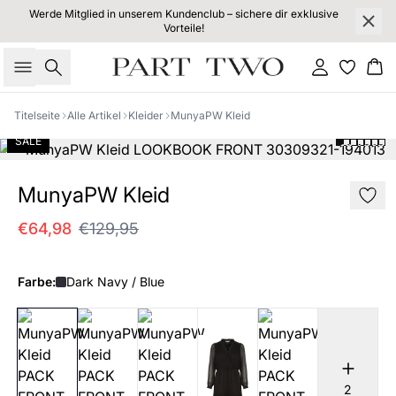
Werde Mitglied in unserem Kundenclub – sichere dir exklusive
Vorteile!
Suche
Einloggen
Wa
Titelseite
Alle Artikel
Kleider
MunyaPW Kleid
SALE
MunyaPW Kleid
€64,98
€129,95
Farbe:
Dark Navy / Blue
2