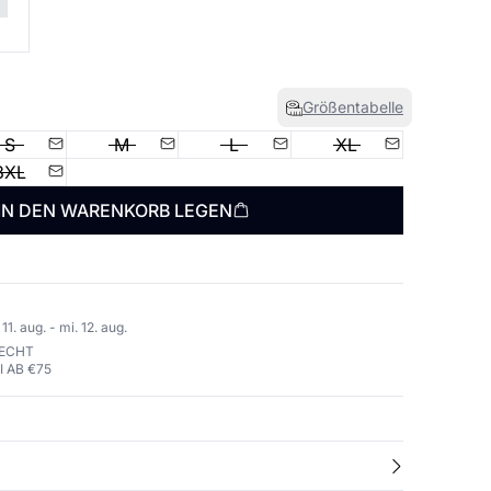
Größentabelle
S
M
L
XL
3XL
IN DEN WARENKORB LEGEN
1. aug. - mi. 12. aug.
RECHT
 AB €75