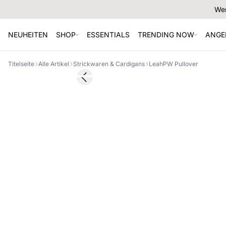
Wer
NEUHEITEN
SHOP
ESSENTIALS
TRENDING NOW
ANGE
Titelseite
Alle Artikel
Strickwaren & Cardigans
LeahPW Pullover
SALE
Previous slide