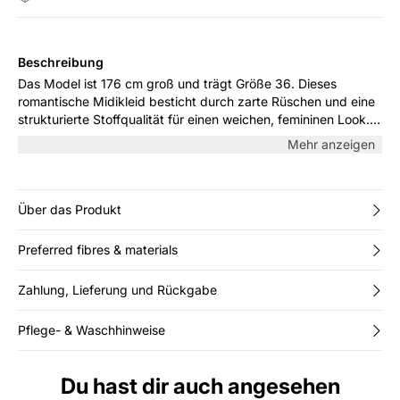
Beschreibung
Das Model ist 176 cm groß und trägt Größe 36. Dieses
romantische Midikleid besticht durch zarte Rüschen und eine
strukturierte Stoffqualität für einen weichen, femininen Look.
Die lockere Passform und luftige Silhouette machen es perfekt
Mehr anzeigen
für warme Tage, während das Bindeband am Ausschnitt einen
charmanten Akzent setzt. Kombinieren Sie es mit Sandalen für
einen mühelosen Sommerstil.
Über das Produkt
Preferred fibres & materials
Zahlung, Lieferung und Rückgabe
Pflege- & Waschhinweise
Du hast dir auch angesehen