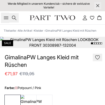
Werde Mitglied in unserem Kundenclub – sichere dir exklusive
Vorteile!
Suche
Einloggen
Wa
Titelseite
Alle Artikel
Kleider
GimalinaPW Langes Kleid mit Rüschen
SALE
GimalinaPW Langes Kleid mit
Rüschen
€71,97
€119,95
Farbe:
Potpourri / Pink