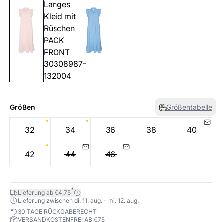
Größen
Größentabelle
32
34
36
38
40
42
44
46
*
Lieferung ab €4,75
Lieferung zwischen di. 11. aug. - mi. 12. aug.
30 TAGE RÜCKGABERECHT
VERSANDKOSTENFREI AB €75