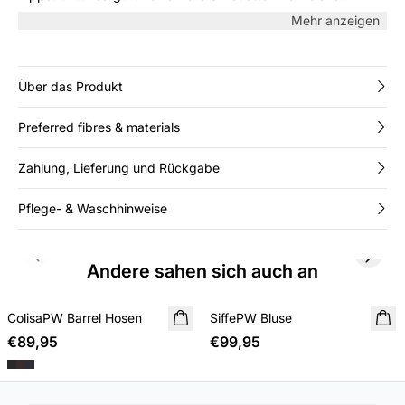
Qualität bietet hohen Tragekomfort. Ideal über einem T-Shirt
Mehr anzeigen
oder solo zu Jeans für einen entspannten Look.
Über das Produkt
Preferred fibres & materials
Zahlung, Lieferung und Rückgabe
Pflege- & Waschhinweise
Previous slide
Next s
Andere sahen sich auch an
ColisaPW Barrel Hosen
NEUHEIT
SiffePW Bluse
NEUHEIT
€89,95
€99,95