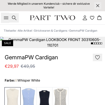
Werde Mitglied in unserem Kundenclub – sichere dir exklusive
Vorteile!
Suche
Einloggen
Wa
Titelseite
Alle Artikel
Strickwaren & Cardigans
GemmaPW Cardigan
SALE
GemmaPW Cardigan
€29,97
€49,95
Farbe:
Whisper White