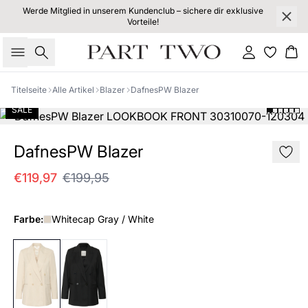
Werde Mitglied in unserem Kundenclub – sichere dir exklusive
Vorteile!
Suche
Einloggen
Wa
Titelseite
Alle Artikel
Blazer
DafnesPW Blazer
SALE
DafnesPW Blazer
€119,97
€199,95
Farbe:
Whitecap Gray / White