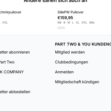
Andere sahen sich auch an
hmirpullover
SillePW Pullover
€159,95
L
XXL
XS
S
M
L
XL
XXL
3XL
PART TWO & YOU KUNDEN
tter abonnieren
Mitglied werden
Part Two
Clubbedingungen
DK COMPANY
Anmelden
Mitgliedschaft kündigen
tter abbestellen