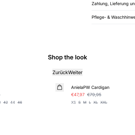
Zahlung, Lieferung u
Pflege- & Waschhinwe
Shop the look
Zurück
Weiter
SALE
AnielaPW Cardigan
5
€47,97
€79,95
0
42
44
46
XS
S
M
L
XL
XXL