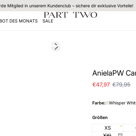
de Mitglied in unserem Kundenclub – sichere dir exklusive Vorteile!
BOT DES MONATS
SALE
SALE
Next slide
AnielaPW Ca
€47,97
€79,95
Farbe:
Whisper Whit
Größen
XS
XXL