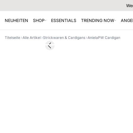
Wer
NEUHEITEN
SHOP
ESSENTIALS
TRENDING NOW
ANGE
Titelseite
Alle Artikel
Strickwaren & Cardigans
AnielaPW Cardigan
SALE
Previous slide