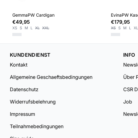
GemmaPW Cardigan
EvinaPW Kasc
€49,95
€179,95
XS
S
M
L
XL
XXL
XS
S
M
L
X
KUNDENDIENST
INFO
Kontakt
Newsle
Allgemeine Geschaeftsbedingungen
Über 
Datenschutz
CSR 
Widerrufsbelehrung
Job
Impressum
Newsle
Teilnahmebedingungen