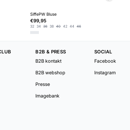
SiffePW Bluse
Ane
€99,95
€4
32
34
36
38
40
42
44
46
XS
CLUB
B2B & PRESS
SOCIAL
B2B kontakt
Facebook
B2B webshop
Instagram
Presse
Imagebank