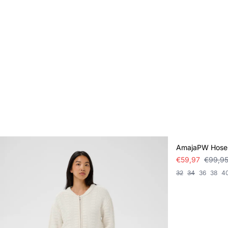
SALE
AmajaPW Hose
€59,97
€99,9
32
34
36
38
4