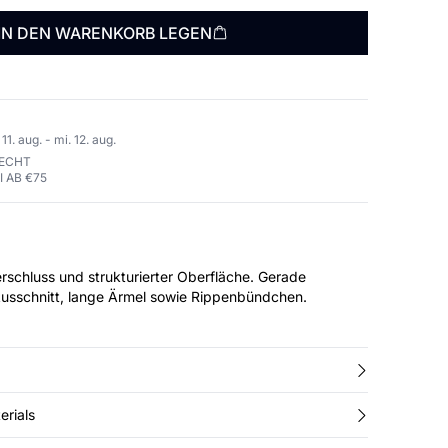
IN DEN WARENKORB LEGEN
1. aug. - mi. 12. aug.
RECHT
 AB €75
erschluss und strukturierter Oberfläche. Gerade
usschnitt, lange Ärmel sowie Rippenbündchen.
erials