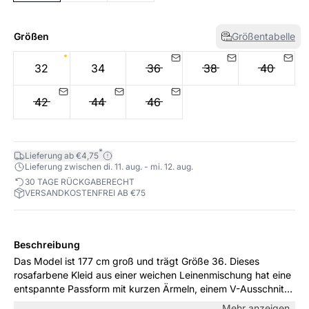
Größen
Größentabelle
32
34
36
38
40
42
44
46
*
Lieferung ab €4,75
Lieferung zwischen di. 11. aug. - mi. 12. aug.
30 TAGE RÜCKGABERECHT
VERSANDKOSTENFREI AB €75
Beschreibung
Das Model ist 177 cm groß und trägt Größe 36. Dieses
rosafarbene Kleid aus einer weichen Leinenmischung hat eine
entspannte Passform mit kurzen Ärmeln, einem V-Ausschnitt
und abgerundetem Saum. Dezente Seitentaschen machen es
Mehr anzeigen