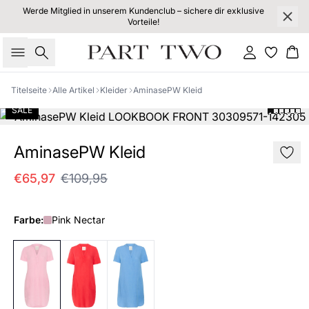
Werde Mitglied in unserem Kundenclub – sichere dir exklusive
Vorteile!
Suche
Einloggen
Wa
Titelseite
Alle Artikel
Kleider
AminasePW Kleid
SALE
AminasePW Kleid
€65,97
€109,95
Farbe:
Pink Nectar