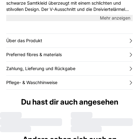
schwarze Samtkleid überzeugt mit einem schlichten und
stilvollen Design. Der V-Ausschnitt und die Dreiviertelärmel
verleihen eine feminine Note, während der leicht ausgestellte
Mehr anzeigen
A-Linien-Schnitt Komfort und Bewegungsfreiheit garantiert.
Ideal mit Strumpfhosen im Alltag oder mit Schmuck und
Absätzen für den Abend.
Über das Produkt
Preferred fibres & materials
Zahlung, Lieferung und Rückgabe
Pflege- & Waschhinweise
Du hast dir auch angesehen