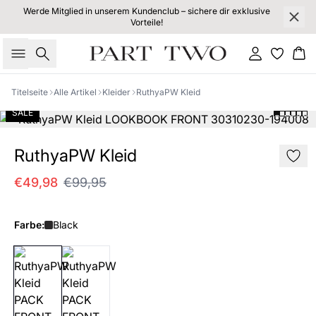
Werde Mitglied in unserem Kundenclub – sichere dir exklusive
Vorteile!
Suche
Einloggen
Wa
Titelseite
Alle Artikel
Kleider
RuthyaPW Kleid
SALE
RuthyaPW Kleid
€49,98
€99,95
Farbe:
Black