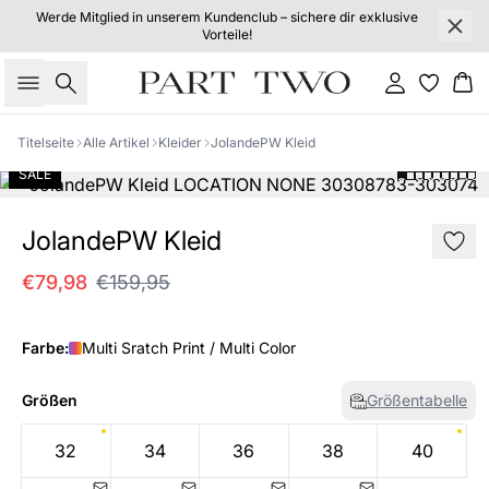
Werde Mitglied in unserem Kundenclub – sichere dir exklusive
Vorteile!
Suche
Einloggen
Wa
Titelseite
Alle Artikel
Kleider
JolandePW Kleid
SALE
JolandePW Kleid
€79,98
€159,95
Farbe:
Multi Sratch Print / Multi Color
Größen
Größentabelle
32
34
36
38
40