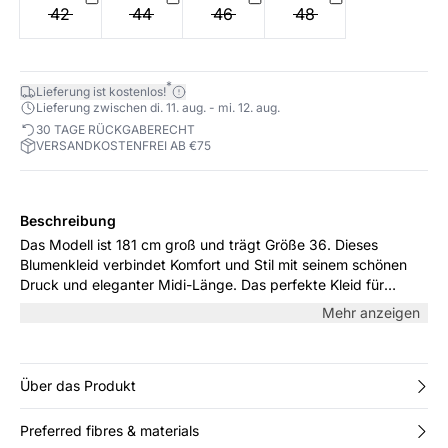
42
44
46
48
*
Lieferung ist kostenlos!
Lieferung zwischen di. 11. aug. - mi. 12. aug.
30 TAGE RÜCKGABERECHT
VERSANDKOSTENFREI AB €75
Beschreibung
Das Modell ist 181 cm groß und trägt Größe 36. Dieses
Blumenkleid verbindet Komfort und Stil mit seinem schönen
Druck und eleganter Midi-Länge. Das perfekte Kleid für
alltägliche Erledigungen und besondere Anlässe. Der weiche
Mehr anzeigen
Stoff und die entspannte Passform sorgen für Komfort den
ganzen Tag, während das lebhafte Muster einen Hauch von
Glamour hinzufügt.
Über das Produkt
Preferred fibres & materials