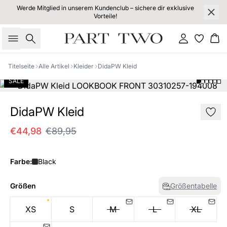
Werde Mitglied in unserem Kundenclub – sichere dir exklusive
Vorteile!
Suche
Einloggen
Wa
Titelseite
Alle Artikel
Kleider
DidaPW Kleid
SALE
DidaPW Kleid
€44,98
€89,95
Farbe:
Black
Größen
Größentabelle
XS
S
M
L
XL