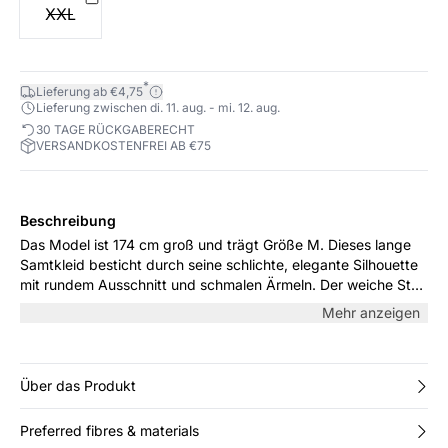
XXL
*
Lieferung ab €4,75
Lieferung zwischen di. 11. aug. - mi. 12. aug.
30 TAGE RÜCKGABERECHT
VERSANDKOSTENFREI AB €75
Beschreibung
Das Model ist 174 cm groß und trägt Größe M. Dieses lange
Samtkleid besticht durch seine schlichte, elegante Silhouette
mit rundem Ausschnitt und schmalen Ärmeln. Der weiche Stoff
fällt fließend, während der Schlitz an der Seite für Leichtigkeit
Mehr anzeigen
sorgt. Kombinieren Sie es mit Heels für besondere Anlässe
oder mit flachen Stiefeln im Alltag.
Über das Produkt
Preferred fibres & materials